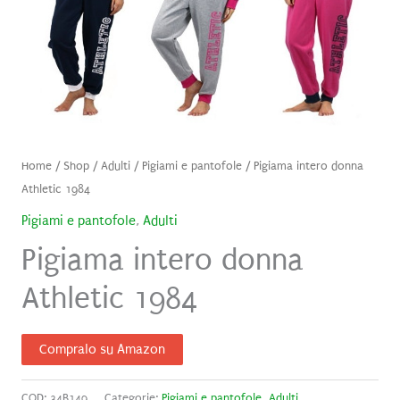
Home
/
Shop
/
Adulti
/
Pigiami e pantofole
/ Pigiama intero donna
Athletic 1984
Pigiami e pantofole
,
Adulti
Pigiama intero donna
Athletic 1984
Compralo su Amazon
COD:
34B149
Categorie:
Pigiami e pantofole
,
Adulti