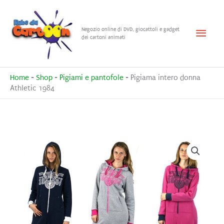
Vai
al
Menu
Negozio online di DVD, giocattoli e gadget
contenuto
dei cartoni animati
princ
Home
-
Shop
-
Pigiami e pantofole
-
Pigiama intero donna
Athletic 1984