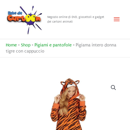
Vai
al
Menu
Negozio online di DVD, giocattoli e gadget
contenuto
dei cartoni animati
princ
Home
-
Shop
-
Pigiami e pantofole
-
Pigiama intero donna
tigre con cappuccio