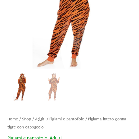
Home
/
Shop
/
Adulti
/
Pigiami e pantofole
/ Pigiama intero donna
tigre con cappuccio
Pigiami e pantofole
,
Adulti