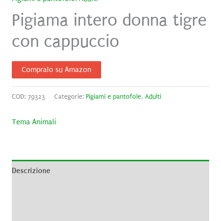
Pigiama intero donna tigre
con cappuccio
Compralo su Amazon
COD:
79323
Categorie:
Pigiami e pantofole
,
Adulti
Tema Animali
Descrizione
Informazioni aggiuntive
Brand