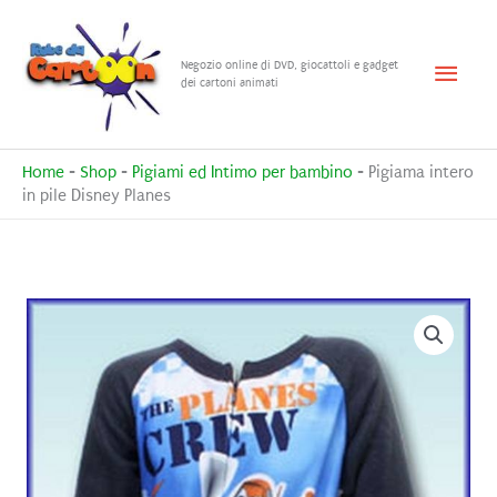
Vai
al
Menu
Negozio online di DVD, giocattoli e gadget
contenuto
dei cartoni animati
princ
Home
-
Shop
-
Pigiami ed Intimo per bambino
-
Pigiama intero
in pile Disney Planes