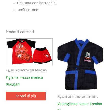
Chiusura con bottoncini
100% cotone
Prodotti correlati
Pigiami ed Intimo per bambino
Pigiama mezza manica
Bakugan
Scopri di più
Pigiami ed Intimo per bambino
Vestaglietta bimbo Trenino