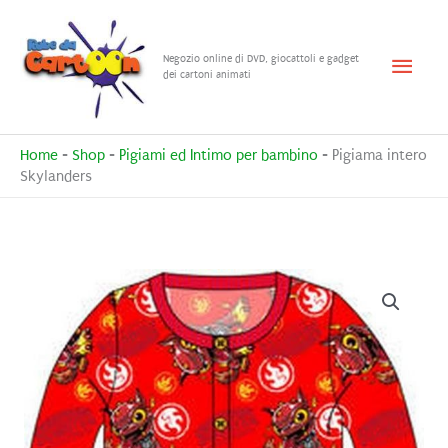
Vai
al
Menu
Negozio online di DVD, giocattoli e gadget
contenuto
dei cartoni animati
princ
Home
-
Shop
-
Pigiami ed Intimo per bambino
-
Pigiama intero
Skylanders