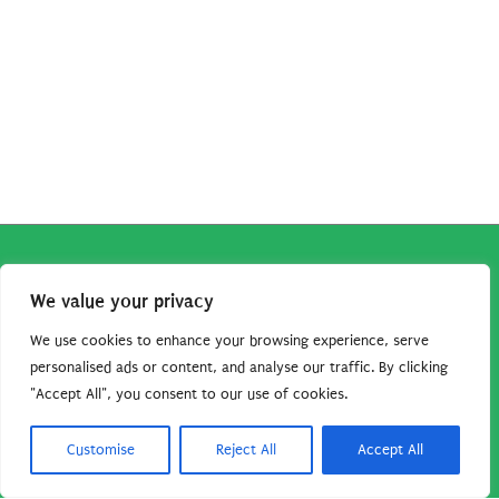
Copyright © 2026
Robe da Cartoon
| Robe da Cartoon come
We value your privacy
associato Amazon percepisce dei ricavi da acquisti idonei.
Tutti i guadagni sono direttamente reinvestiti in questo sito
We use cookies to enhance your browsing experience, serve
personalised ads or content, and analyse our traffic. By clicking
per continuare a condividere tutorial e risorse per gli amanti
"Accept All", you consent to our use of cookies.
dei cartoon. Grazie per il vostro sostegno!
Barbara Basso - P. Iva 09792641004
Customise
Reject All
Accept All