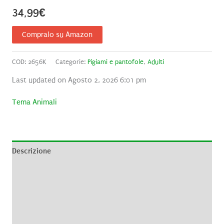
34,99
€
Compralo su Amazon
COD:
2656K
Categorie:
Pigiami e pantofole
,
Adulti
Last updated on Agosto 2, 2026 6:01 pm
Tema Animali
Descrizione
Informazioni aggiuntive
Brand
Recensioni (0)