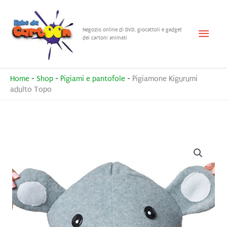
Vai
al
Menu
Negozio online di DVD, giocattoli e gadget
contenuto
dei cartoni animati
princ
Home
-
Shop
-
Pigiami e pantofole
-
Pigiamone Kigurumi
adulto Topo