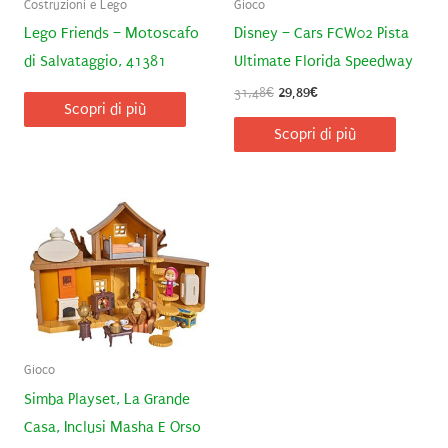
Costruzioni e Lego
Gioco
Lego Friends – Motoscafo
Disney – Cars FCW02 Pista
di Salvataggio, 41381
Ultimate Florida Speedway
Il
Il
31,48
€
29,89
€
Scopri di più
prezzo
prezzo
originale
attuale
Scopri di più
era:
è:
31,48€.
29,89€.
Gioco
Simba Playset, La Grande
Casa, Inclusi Masha E Orso