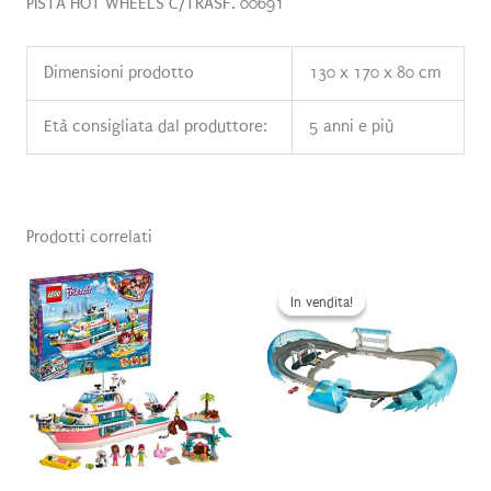
PISTA HOT WHEELS C/TRASF. 00691
Dimensioni prodotto
130 x 170 x 80 cm
Età consigliata dal produttore:
5 anni e più
Prodotti correlati
In vendita!
In vendita!