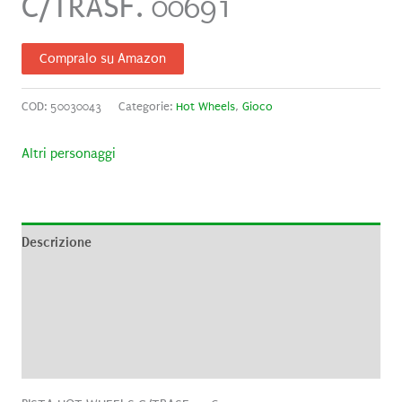
C/TRASF. 00691
Compralo su Amazon
COD:
50030043
Categorie:
Hot Wheels
,
Gioco
Altri personaggi
Descrizione
Informazioni aggiuntive
Brand
Recensioni (0)