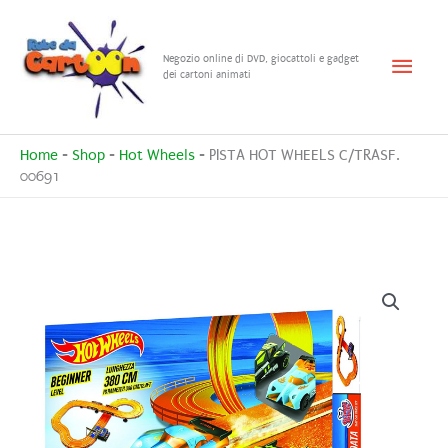
Vai
al
Menu
Negozio online di DVD, giocattoli e gadget
contenuto
dei cartoni animati
princ
Home
-
Shop
-
Hot Wheels
-
PISTA HOT WHEELS C/TRASF.
00691