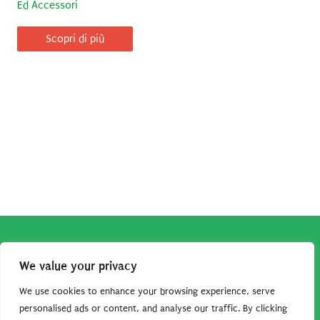
Ed Accessori
Scopri di più
Copyright © 2026
Robe da Cartoon
| Robe da Cartoon come
We value your privacy
associato Amazon percepisce dei ricavi da acquisti idonei.
Tutti i guadagni sono direttamente reinvestiti in questo sito
We use cookies to enhance your browsing experience, serve
per continuare a condividere tutorial e risorse per gli amanti
personalised ads or content, and analyse our traffic. By clicking