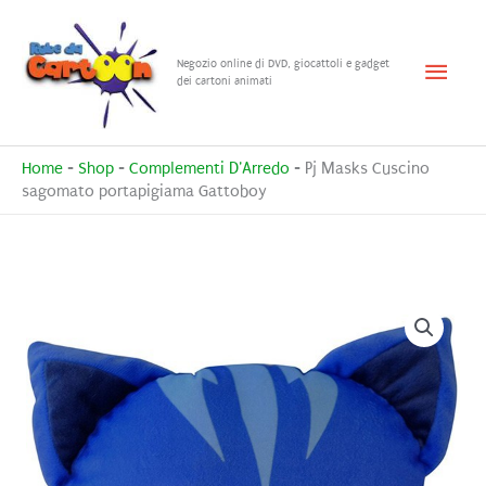
Vai
al
Menu
Negozio online di DVD, giocattoli e gadget
contenuto
dei cartoni animati
princ
Home
-
Shop
-
Complementi D'Arredo
-
Pj Masks Cuscino
sagomato portapigiama Gattoboy