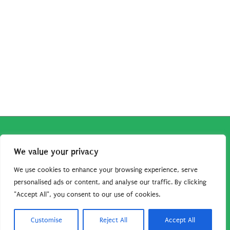
Copyright © 2026
Robe da Cartoon
| Robe da Cartoon come
We value your privacy
associato Amazon percepisce dei ricavi da acquisti idonei.
Tutti i guadagni sono direttamente reinvestiti in questo sito
We use cookies to enhance your browsing experience, serve
per continuare a condividere tutorial e risorse per gli amanti
personalised ads or content, and analyse our traffic. By clicking
"Accept All", you consent to our use of cookies.
dei cartoon. Grazie per il vostro sostegno!
Barbara Basso - P. Iva 09792641004
Customise
Reject All
Accept All