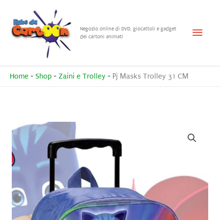
Vai
al
Menu
Negozio online di DVD, giocattoli e gadget
contenuto
dei cartoni animati
princ
Home
-
Shop
-
Zaini e Trolley
-
Pj Masks Trolley 31 CM