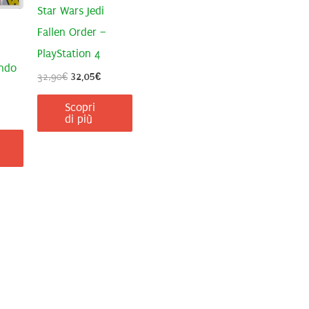
Star Wars Jedi
Fallen Order –
PlayStation 4
ndo
Il
Il
32,90
€
32,05
€
prezzo
prezzo
originale
attuale
Scopri
era:
è:
di più
32,90€.
32,05€.