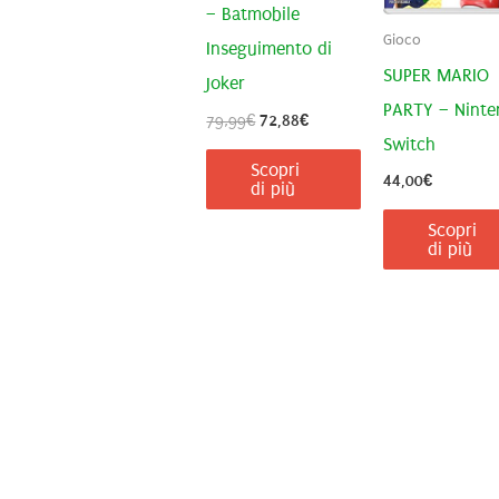
– Batmobile
Gioco
Inseguimento di
SUPER MARIO
Joker
PARTY – Ninte
Il
Il
79,99
€
72,88
€
prezzo
prezzo
Switch
originale
attuale
Scopri
44,00
€
era:
è:
di più
79,99€.
72,88€.
Scopri
di più