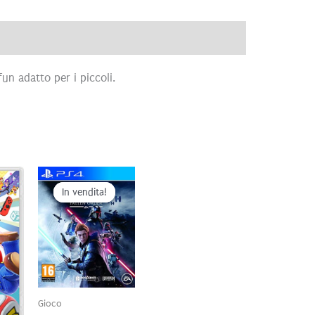
ve
Brand
Recensioni (0)
un adatto per i piccoli.
In vendita!
In vendita!
Gioco