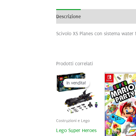
Descrizione
Informazioni aggiunti
Scivolo XS Planes con sistema water f
Prodotti correlati
In vendita!
In vendita!
Costruzioni e Lego
Lego Super Heroes