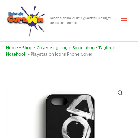
Vai
al
Menu
Negozio online di DVD, giocattoli e gadget
contenuto
dei cartoni animati
princ
Home
-
Shop
-
Cover e custodie Smartphone Tablet e
Notebook
-
Playstation Icons Phone Cover