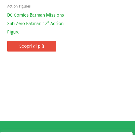
Action Figures
DC Comics Batman Missions
Sub Zero Batman 12″ Action
Figure
Scopri di più
Copyright © 2026
Robe da Cartoon
| Robe da Cartoon come