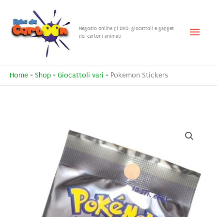
Vai
al
Menu
Negozio online di DVD, giocattoli e gadget
contenuto
dei cartoni animati
princ
Home
-
Shop
-
Giocattoli vari
-
Pokemon Stickers