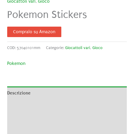
Giocattoli vari
,
Gioco
Pokemon Stickers
Compralo su Amazon
COD:
57040101mm
Categorie:
Giocattoli vari
,
Gioco
Pokemon
Descrizione
Informazioni aggiuntive
Brand
Recensioni (0)