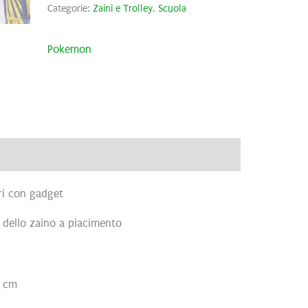
Categorie:
Zaini e Trolley
,
Scuola
Pokemon
)
ri con gadget
e dello zaino a piacimento
7 cm