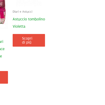
Diari e Astucci
Astuccio tombolino
Violetta
Scopri
ri
di più
ace
se