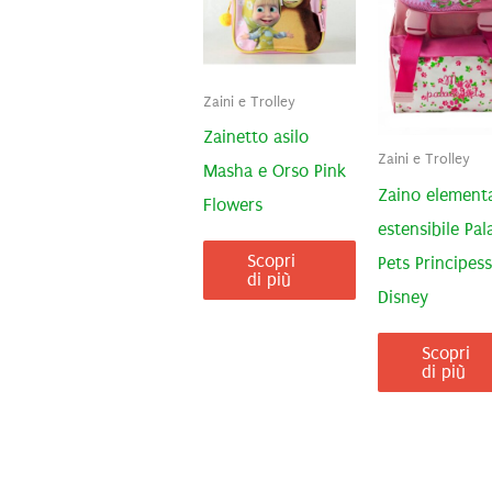
Zaini e Trolley
Zainetto asilo
Zaini e Trolley
Masha e Orso Pink
Zaino elementa
Flowers
estensibile Pal
Scopri
Pets Principes
di più
Disney
Scopri
di più