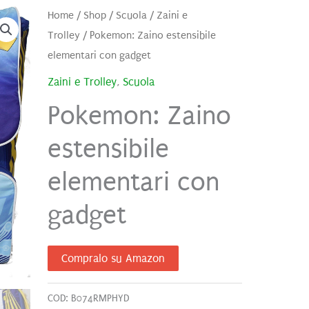
Home
/
Shop
/
Scuola
/
Zaini e
Trolley
/ Pokemon: Zaino estensibile
elementari con gadget
Zaini e Trolley
,
Scuola
Pokemon: Zaino
estensibile
elementari con
gadget
Compralo su Amazon
COD:
B074RMPHYD