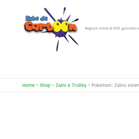
Vai
al
contenuto
Negozio online di DVD, giocattoli 
Home
-
Shop
-
Zaini e Trolley
-
Pokemon: Zaino esten