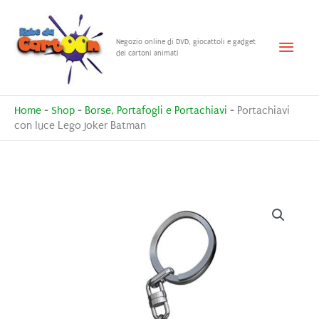
Vai
al
Menu
Negozio online di DVD, giocattoli e gadget
contenuto
dei cartoni animati
princ
Home
-
Shop
-
Borse, Portafogli e Portachiavi
-
Portachiavi
con luce Lego Joker Batman