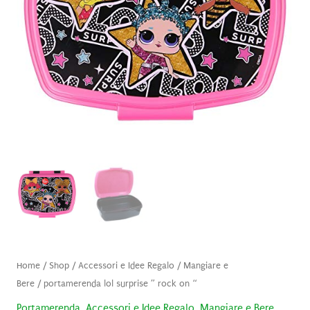
Home
/
Shop
/
Accessori e Idee Regalo
/
Mangiare e
Bere
/ portamerenda lol surprise ” rock on “
Portamerenda
,
Accessori e Idee Regalo
,
Mangiare e Bere
,