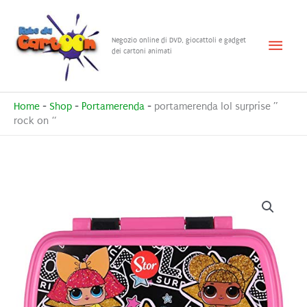
Vai
al
Menu
Negozio online di DVD, giocattoli e gadget
contenuto
dei cartoni animati
princ
Home
-
Shop
-
Portamerenda
-
portamerenda lol surprise ”
rock on “