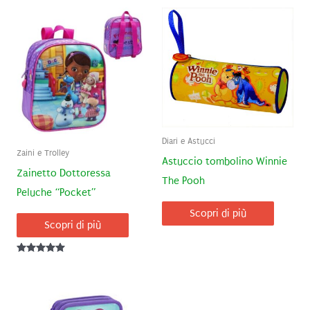
Diari e Astucci
Zaini e Trolley
Astuccio tombolino Winnie
Zainetto Dottoressa
The Pooh
Peluche “Pocket”
Scopri di più
Scopri di più
Valutato
5.00
su 5