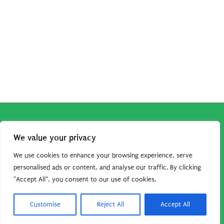
Copyright © 2026
Robe da Cartoon
| Robe da Cartoon come
We value your privacy
associato Amazon percepisce dei ricavi da acquisti idonei.
Tutti i guadagni sono direttamente reinvestiti in questo sito
We use cookies to enhance your browsing experience, serve
per continuare a condividere tutorial e risorse per gli amanti
personalised ads or content, and analyse our traffic. By clicking
"Accept All", you consent to our use of cookies.
dei cartoon. Grazie per il vostro sostegno!
Barbara Basso - P. Iva 09792641004
Customise
Reject All
Accept All