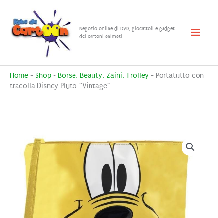
Vai
al
Menu
Negozio online di DVD, giocattoli e gadget
contenuto
dei cartoni animati
princ
Home
-
Shop
-
Borse, Beauty, Zaini, Trolley
-
Portatutto con
tracolla Disney Pluto “Vintage”