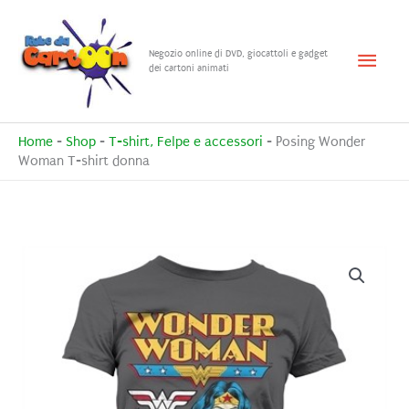
Vai
al
Menu
Negozio online di DVD, giocattoli e gadget
contenuto
dei cartoni animati
princ
Home
-
Shop
-
T-shirt, Felpe e accessori
-
Posing Wonder
Woman T-shirt donna