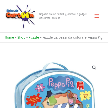
Vai
al
Menu
Negozio online di DVD, giocattoli e gadget
contenuto
dei cartoni animati
princ
Home
-
Shop
-
Puzzle
-
Puzzle 24 pezzi da colorare Peppa Pig