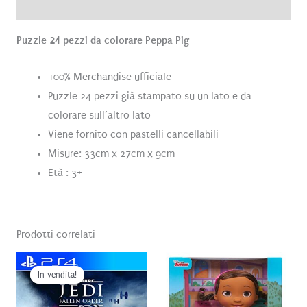
Recensioni (0)
Puzzle 24 pezzi da colorare Peppa Pig
100% Merchandise ufficiale
Puzzle 24 pezzi già stampato su un lato e da
colorare sull’altro lato
Viene fornito con pastelli cancellabili
Misure: 33cm x 27cm x 9cm
Età : 3+
Prodotti correlati
In vendita!
In vendita!