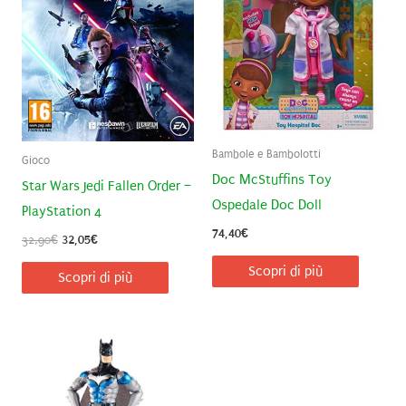
Bambole e Bambolotti
Gioco
Doc McStuffins Toy
Star Wars Jedi Fallen Order –
Ospedale Doc Doll
PlayStation 4
74,40
€
Il
Il
32,90
€
32,05
€
prezzo
prezzo
Scopri di più
originale
attuale
Scopri di più
era:
è:
32,90€.
32,05€.