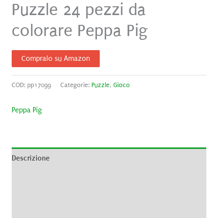
Puzzle 24 pezzi da
colorare Peppa Pig
Compralo su Amazon
COD:
pp17099
Categorie:
Puzzle
,
Gioco
Peppa Pig
Descrizione
Informazioni aggiuntive
Brand