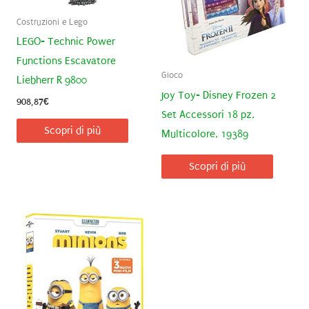
Costruzioni e Lego
LEGO- Technic Power
Functions Escavatore
Gioco
Liebherr R 9800
Joy Toy- Disney Frozen 2
908,87
€
Set Accessori 18 pz,
Scopri di più
Multicolore, 19389
Scopri di più