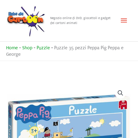
Vai
al
Menu
Negozio online di DVD, giocattoli e gadget
contenuto
dei cartoni animati
princ
Home
-
Shop
-
Puzzle
-
Puzzle 35 pezzi Peppa Pig Peppa e
George