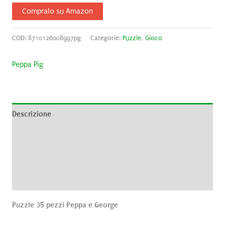
Compralo su Amazon
COD:
8710126008997pg
Categorie:
Puzzle
,
Gioco
Peppa Pig
Descrizione
Informazioni aggiuntive
Brand
Recensioni (0)
Puzzle 35 pezzi Peppa e George