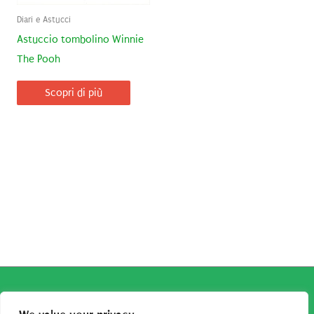
Diari e Astucci
Astuccio tombolino Winnie
The Pooh
Scopri di più
Copyright © 2026
Robe da Cartoon
| Robe da Cartoon come