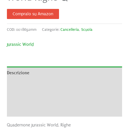
Compralo su Amazon
COD:
0018692mm
Categorie:
Cancelleria
,
Scuola
Jurassic World
Descrizione
Informazioni aggiuntive
Brand
Recensioni (0)
Quadernone Jurassic World, Righe