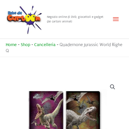
Vai
al
Menu
Negozio online di DVD, giocattoli e gadget
contenuto
dei cartoni animati
princ
Home
-
Shop
-
Cancelleria
-
Quadernone Jurassic World Righe
Q