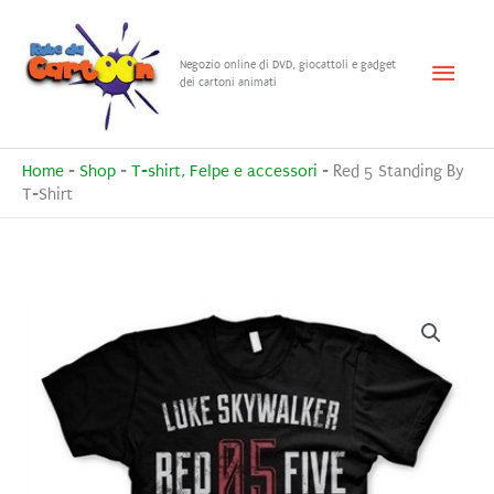
Vai
al
Menu
Negozio online di DVD, giocattoli e gadget
contenuto
dei cartoni animati
princ
Home
-
Shop
-
T-shirt, Felpe e accessori
-
Red 5 Standing By
T-Shirt