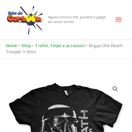
Vai
al
Menu
Negozio online di DVD, giocattoli e gadget
contenuto
dei cartoni animati
princ
Home
-
Shop
-
T-shirt, Felpe e accessori
-
Rogue One Death
Trooper T-Shirt