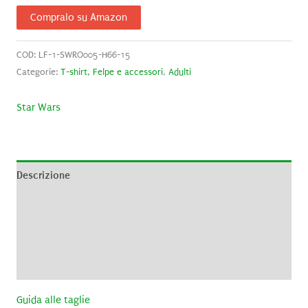
Compralo su Amazon
COD:
LF-1-SWRO005-H66-15
Categorie:
T-shirt, Felpe e accessori
,
Adulti
Star Wars
Descrizione
Informazioni aggiuntive
Brand
Recensioni (0)
Guida alle taglie