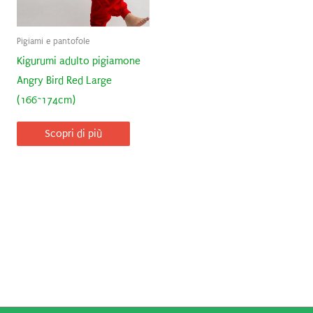
Pigiami e pantofole
Kigurumi adulto pigiamone
Angry Bird Red Large
(166~174cm)
Scopri di più