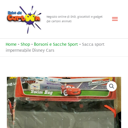
Vai
al
Menu
Negozio online di DVD, giocattoli e gadget
contenuto
dei cartoni animati
princ
Home
-
Shop
-
Borsoni e Sacche Sport
-
Sacca sport
impermeabile Disney Cars