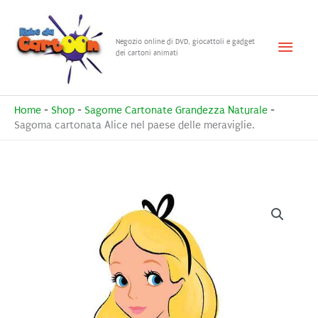
Vai
al
Menu
Negozio online di DVD, giocattoli e gadget
contenuto
dei cartoni animati
princ
Home
-
Shop
-
Sagome Cartonate Grandezza Naturale
-
Sagoma cartonata Alice nel paese delle meraviglie.