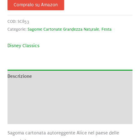
Compralo su Amazon
COD:
SC853
Categorie:
Sagome Cartonate Grandezza Naturale
,
Festa
Disney Classics
Descrizione
Informazioni aggiuntive
Brand
Recensioni (0)
Sagoma cartonata autoreggente Alice nel paese delle