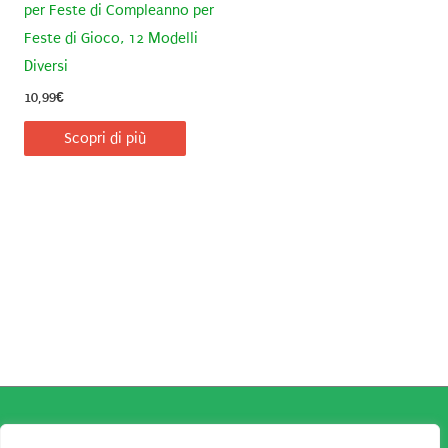
per Feste di Compleanno per
Feste di Gioco, 12 Modelli
Diversi
10,99
€
Scopri di più
Copyright © 2026
Robe da Cartoon
| Robe da Cartoon come