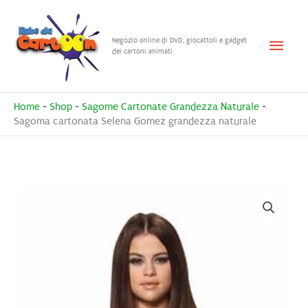
Vai
al
Menu
Negozio online di DVD, giocattoli e gadget
contenuto
dei cartoni animati
princ
Home
-
Shop
-
Sagome Cartonate Grandezza Naturale
-
Sagoma cartonata Selena Gomez grandezza naturale