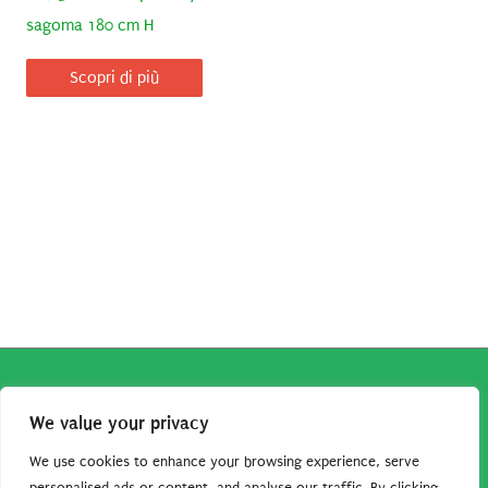
sagoma 180 cm H
Scopri di più
Copyright © 2026
Robe da Cartoon
| Robe da Cartoon come
We value your privacy
associato Amazon percepisce dei ricavi da acquisti idonei.
Tutti i guadagni sono direttamente reinvestiti in questo sito
We use cookies to enhance your browsing experience, serve
personalised ads or content, and analyse our traffic. By clicking