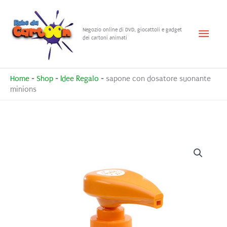
Vai
al
Menu
Negozio online di DVD, giocattoli e gadget
contenuto
dei cartoni animati
princ
Home
-
Shop
-
Idee Regalo
-
sapone con dosatore suonante
minions