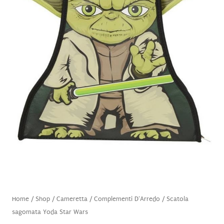
Home
/
Shop
/
Cameretta
/
Complementi D'Arredo
/ Scatola
sagomata Yoda Star Wars