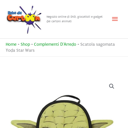
Vai
al
Menu
Negozio online di DVD, giocattoli e gadget
contenuto
dei cartoni animati
princ
Home
-
Shop
-
Complementi D'Arredo
-
Scatola sagomata
Yoda Star Wars