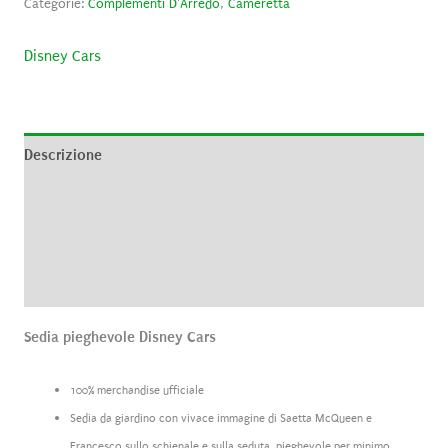
Categorie:
Complementi D'Arredo
,
Cameretta
Disney Cars
Descrizione
Informazioni aggiuntive
Brand
Recensioni (0)
Sedia pieghevole Disney Cars
100% merchandise ufficiale
Sedia da giardino con vivace immagine di Saetta McQueen e
Francesco sullo schienale e sulla seduta, pieghevole per minimo