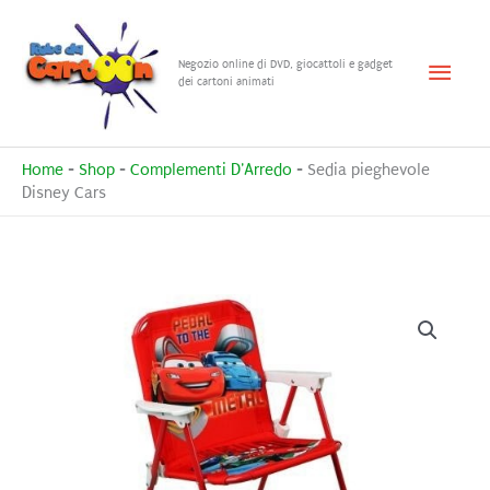
Vai
al
Menu
Negozio online di DVD, giocattoli e gadget
contenuto
dei cartoni animati
princ
Home
-
Shop
-
Complementi D'Arredo
-
Sedia pieghevole
Disney Cars