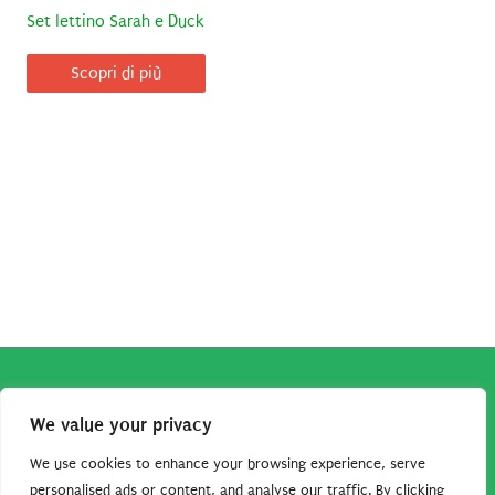
Set lettino Sarah e Duck
Scopri di più
Copyright © 2026
Robe da Cartoon
| Robe da Cartoon come
We value your privacy
associato Amazon percepisce dei ricavi da acquisti idonei.
Tutti i guadagni sono direttamente reinvestiti in questo sito
We use cookies to enhance your browsing experience, serve
per continuare a condividere tutorial e risorse per gli amanti
personalised ads or content, and analyse our traffic. By clicking