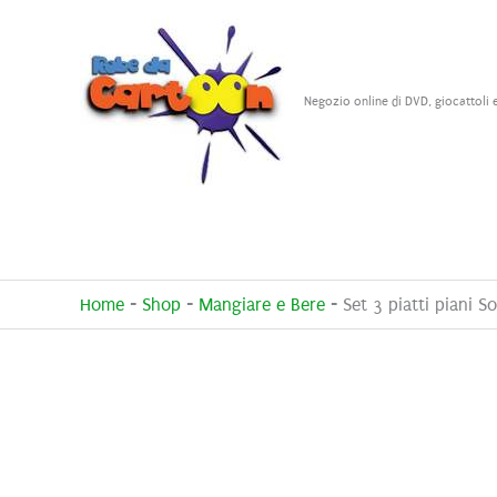
Vai
al
contenuto
Negozio online di DVD, giocattoli 
Home
-
Shop
-
Mangiare e Bere
-
Set 3 piatti piani So