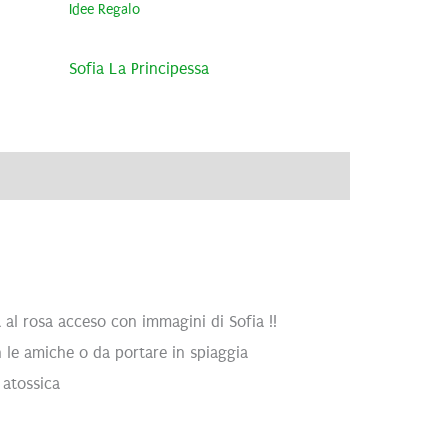
Idee Regalo
Sofia La Principessa
ve
Brand
Recensioni (0)
la al rosa acceso con immagini di Sofia !!
on le amiche o da portare in spiaggia
e atossica