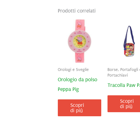
Prodotti correlati
Orologi e Sveglie
Borse, Portafogli 
Portachiavi
Orologio da polso
Tracolla Paw P
Peppa Pig
Scopri
Scopri
di più
di più