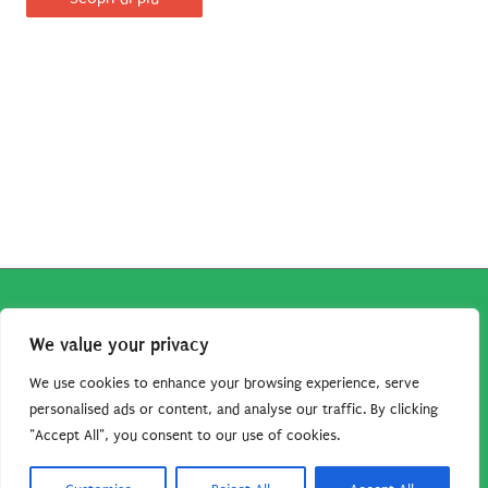
Copyright © 2026
Robe da Cartoon
| Robe da Cartoon come
We value your privacy
associato Amazon percepisce dei ricavi da acquisti idonei.
Tutti i guadagni sono direttamente reinvestiti in questo sito
We use cookies to enhance your browsing experience, serve
per continuare a condividere tutorial e risorse per gli amanti
personalised ads or content, and analyse our traffic. By clicking
"Accept All", you consent to our use of cookies.
dei cartoon. Grazie per il vostro sostegno!
Barbara Basso - P. Iva 09792641004