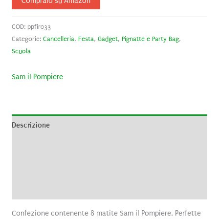
Compralo su Amazon
COD:
ppfir033
Categorie:
Cancelleria
,
Festa
,
Gadget, Pignatte e Party Bag
,
Scuola
Sam il Pompiere
Descrizione
Informazioni aggiuntive
Brand
Recensioni (0)
Confezione contenente 8 matite Sam il Pompiere. Perfette