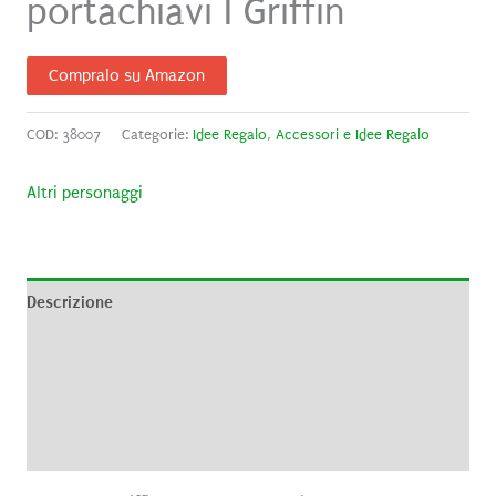
portachiavi I Griffin
Compralo su Amazon
COD:
38007
Categorie:
Idee Regalo
,
Accessori e Idee Regalo
Altri personaggi
Descrizione
Informazioni aggiuntive
Brand
Recensioni (0)