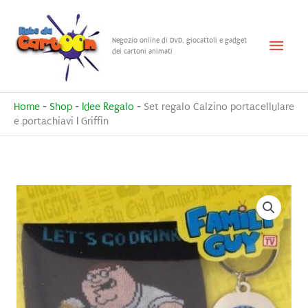
Vai
al
Menu
Negozio online di DVD, giocattoli e gadget
contenuto
dei cartoni animati
princ
Home
-
Shop
-
Idee Regalo
-
Set regalo Calzino portacellulare
e portachiavi I Griffin