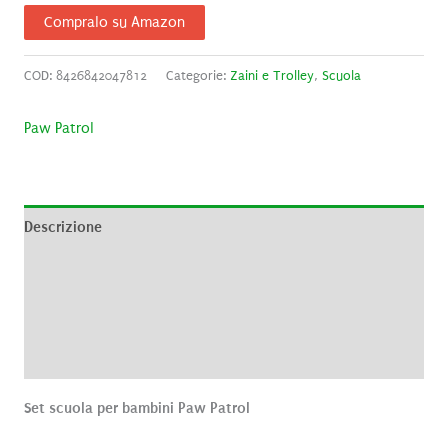
Compralo su Amazon
COD:
8426842047812
Categorie:
Zaini e Trolley
,
Scuola
Paw Patrol
Descrizione
Informazioni aggiuntive
Brand
Recensioni (0)
Set scuola per bambini Paw Patrol