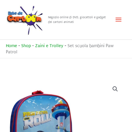
Vai
al
Menu
Negozio online di DVD, giocattoli e gadget
contenuto
dei cartoni animati
princ
Home
-
Shop
-
Zaini e Trolley
-
Set scuola bambini Paw
Patrol