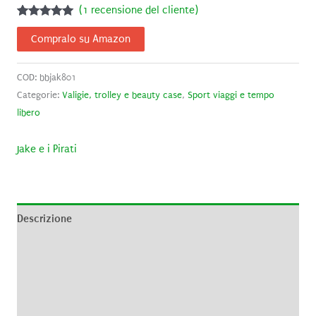
(
1
recensione del cliente)
Valutato
1
5.00
su 5
Compralo su Amazon
su base di
recensioni
COD:
bbjak801
Categorie:
Valigie, trolley e beauty case
,
Sport viaggi e tempo
libero
Jake e i Pirati
Descrizione
Informazioni aggiuntive
Brand
Recensioni (1)