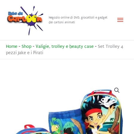
Vai
al
Menu
Negozio online di DVD, giocattoli e gadget
contenuto
dei cartoni animati
princ
Home
-
Shop
-
Valigie, trolley e beauty case
-
Set Trolley 4
pezzi Jake e i Pirati