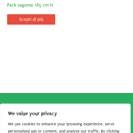
Pack sagoma 185 cm H
Scopri di più
Copyright © 2026
Robe da Cartoon
| Robe da Cartoon come
We value your privacy
associato Amazon percepisce dei ricavi da acquisti idonei.
Tutti i guadagni sono direttamente reinvestiti in questo sito
We use cookies to enhance your browsing experience, serve
per continuare a condividere tutorial e risorse per gli amanti
personalised ads or content, and analyse our traffic. By clicking