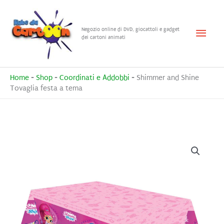
Vai
al
Menu
Negozio online di DVD, giocattoli e gadget
contenuto
dei cartoni animati
princ
Home
-
Shop
-
Coordinati e Addobbi
-
Shimmer and Shine
Tovaglia festa a tema