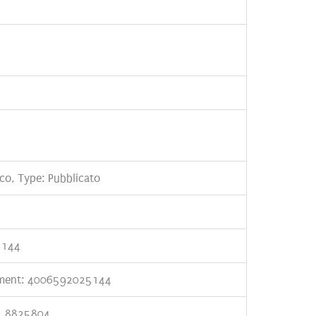
o, Type: Pubblicato
5144
ement: 4006592025144
, 8825804