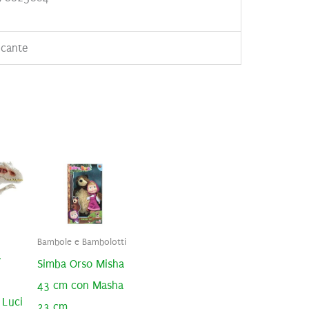
icante
Bambole e Bambolotti
-
Simba Orso Misha
43 cm con Masha
 Luci
23 cm