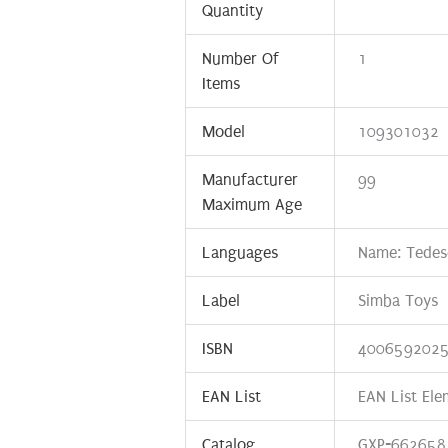
Quantity
Number Of
1
Items
Model
109301032
Manufacturer
99
Maximum Age
Languages
Name: Tedesc
Label
Simba Toys
ISBN
400659202
EAN List
EAN List El
Catalog
GXP-662658