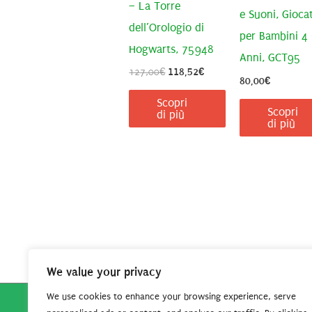
– La Torre
e Suoni, Gioca
dell’Orologio di
per Bambini 4 
Hogwarts, 75948
Anni, GCT95
Il
Il
127,00
€
118,52
€
80,00
€
prezzo
prezzo
originale
attuale
Scopri
Scopri
era:
è:
di più
di più
127,00€.
118,52€.
We value your privacy
We use cookies to enhance your browsing experience, serve