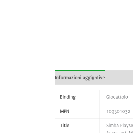
Informazioni aggiuntive
Brand
R
Binding
Giocattolo
MPN
109301032
Title
Simba Playse
Accessori, 