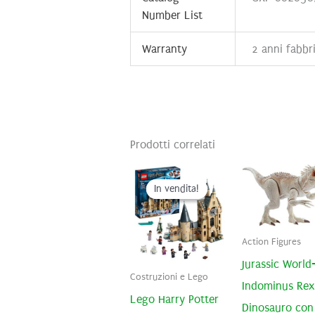
Number List
Warranty
2 anni fabbr
Prodotti correlati
In vendita!
In vendita!
Action Figures
Jurassic World
Costruzioni e Lego
Indominus Rex
Lego Harry Potter
Dinosauro con