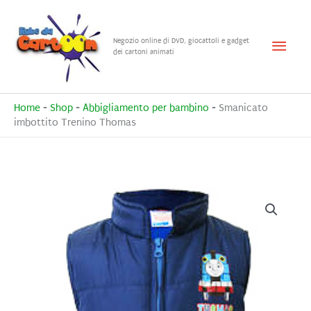
Vai
al
Menu
Negozio online di DVD, giocattoli e gadget
contenuto
dei cartoni animati
princ
Home
-
Shop
-
Abbigliamento per bambino
-
Smanicato
imbottito Trenino Thomas