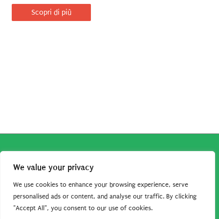
Scopri di più
Copyright © 2026
Robe da Cartoon
| Robe da Cartoon come
We value your privacy
associato Amazon percepisce dei ricavi da acquisti idonei.
Tutti i guadagni sono direttamente reinvestiti in questo sito
We use cookies to enhance your browsing experience, serve
per continuare a condividere tutorial e risorse per gli amanti
personalised ads or content, and analyse our traffic. By clicking
"Accept All", you consent to our use of cookies.
dei cartoon. Grazie per il vostro sostegno!