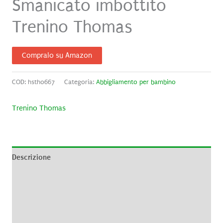
Smanicato imbottito
Trenino Thomas
Compralo su Amazon
COD:
hstho667
Categoria:
Abbigliamento per bambino
Trenino Thomas
Descrizione
Informazioni aggiuntive
Brand
Recensioni (0)