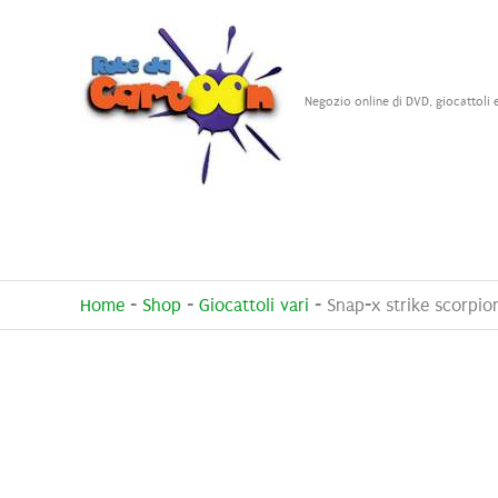
Vai
al
contenuto
Negozio online di DVD, giocattoli 
Home
-
Shop
-
Giocattoli vari
-
Snap-x strike scorpio