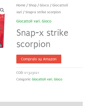
Home
/
Shop
/
Gioco
/
Giocattoli
vari
/ Snap-x strike scorpion
Giocattoli vari
,
Gioco
Snap-x strike
scorpion
Compralo su Amazon
COD:
01323021
Categorie:
Giocattoli vari
,
Gioco