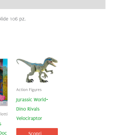
ve
Recensioni (0)
olide 106 pz.
Action Figures
Jurassic World-
Dino Rivals
otti
Velociraptor
s
Doc
Scopri