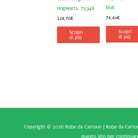
Doll
Hogwarts, 75948
74,40
€
124,70
€
Scopri
Scopri
di più
di più
Copyright © 2026
Robe da Cartoon
| Robe da Cartoo
questo sito per continuare