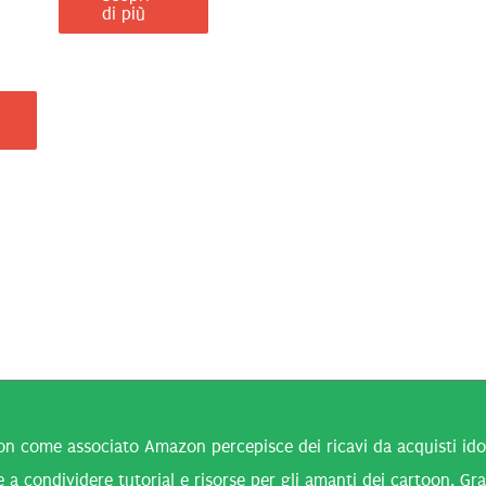
di più
n come associato Amazon percepisce dei ricavi da acquisti idone
 a condividere tutorial e risorse per gli amanti dei cartoon. Gra