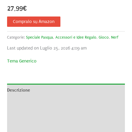
27,99
€
Compralo su Amazon
Categorie:
Speciale Pasqua
,
Accessori e Idee Regalo
,
Gioco
,
Nerf
Last updated on Luglio 25, 2026 4:09 am
Tema Generico
Descrizione
Informazioni aggiuntive
Brand
Recensioni (0)