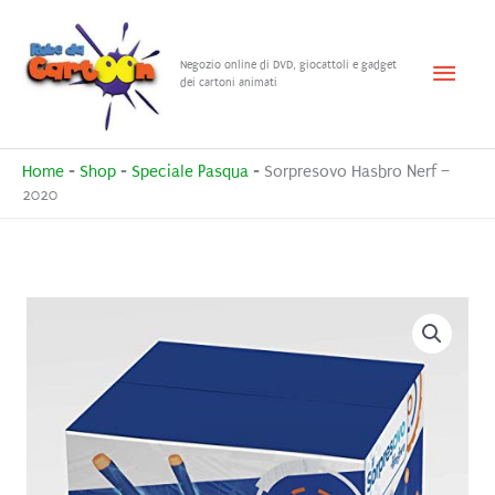
Vai
al
Menu
Negozio online di DVD, giocattoli e gadget
contenuto
dei cartoni animati
princ
Home
-
Shop
-
Speciale Pasqua
-
Sorpresovo Hasbro Nerf –
2020