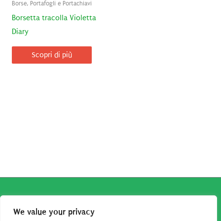
Borse, Portafogli e Portachiavi
Borsetta tracolla Violetta
Diary
Scopri di più
Copyright © 2026
Robe da Cartoon
| Robe da Cartoon come
We value your privacy
associato Amazon percepisce dei ricavi da acquisti idonei.