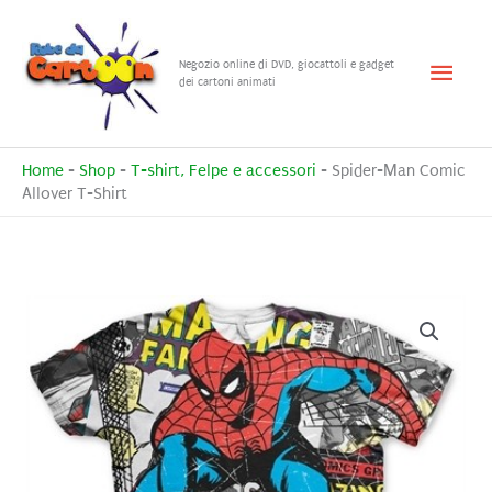
Vai
al
Menu
Negozio online di DVD, giocattoli e gadget
contenuto
dei cartoni animati
princ
Home
-
Shop
-
T-shirt, Felpe e accessori
-
Spider-Man Comic
Allover T-Shirt