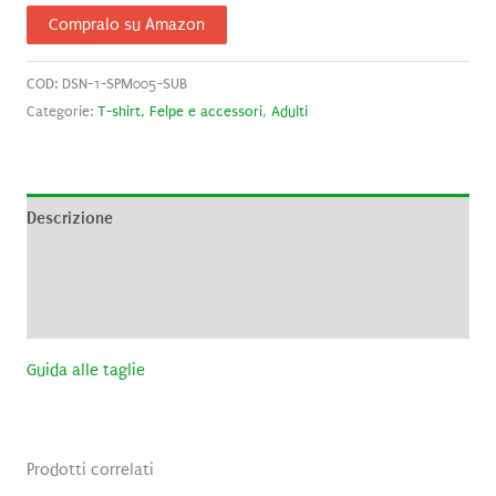
Compralo su Amazon
COD:
DSN-1-SPM005-SUB
Categorie:
T-shirt, Felpe e accessori
,
Adulti
Descrizione
Informazioni aggiuntive
Recensioni (0)
Guida alle taglie
Prodotti correlati