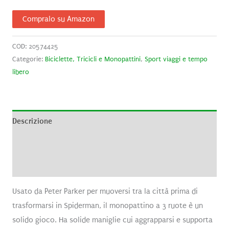
Compralo su Amazon
COD:
20574425
Categorie:
Biciclette, Tricicli e Monopattini
,
Sport viaggi e tempo
libero
Descrizione
Informazioni aggiuntive
Recensioni (0)
Usato da Peter Parker per muoversi tra la città prima di
trasformarsi in Spiderman, il monopattino a 3 ruote è un
solido gioco. Ha solide maniglie cui aggrapparsi e supporta