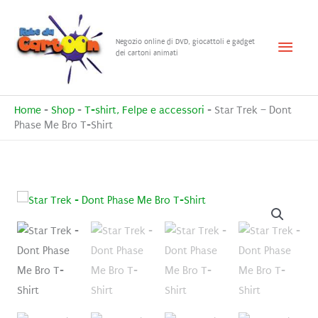
Vai
al
Menu
Negozio online di DVD, giocattoli e gadget
contenuto
dei cartoni animati
princ
Home
-
Shop
-
T-shirt, Felpe e accessori
-
Star Trek – Dont
Phase Me Bro T-Shirt