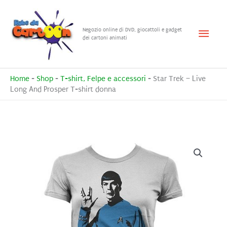
Vai
al
Menu
Negozio online di DVD, giocattoli e gadget
contenuto
dei cartoni animati
princ
Home
-
Shop
-
T-shirt, Felpe e accessori
-
Star Trek – Live
Long And Prosper T-shirt donna