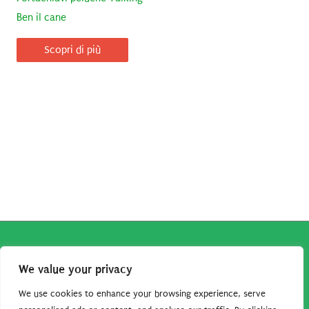
Ben il cane
Scopri di più
Copyright © 2026
Robe da Cartoon
| Robe da Cartoon come
We value your privacy
associato Amazon percepisce dei ricavi da acquisti idonei.
Tutti i guadagni sono direttamente reinvestiti in questo sito
We use cookies to enhance your browsing experience, serve