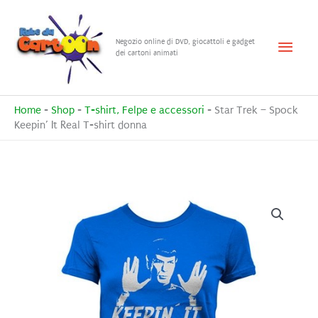
Vai
al
Menu
Negozio online di DVD, giocattoli e gadget
contenuto
dei cartoni animati
princ
Home
-
Shop
-
T-shirt, Felpe e accessori
-
Star Trek – Spock
Keepin’ It Real T-shirt donna