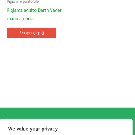
Pigiami e pantofole
Pigiama adulto Darth Vader
manica corta
Scopri di più
Copyright © 2026
Robe da Cartoon
| Robe da Cartoon come
We value your privacy
associato Amazon percepisce dei ricavi da acquisti idonei.