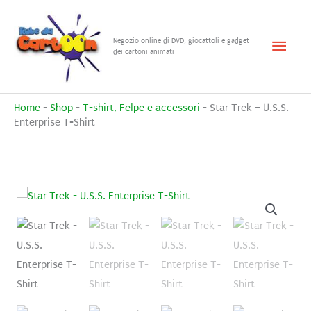
Vai
al
Menu
Negozio online di DVD, giocattoli e gadget
contenuto
dei cartoni animati
princ
Home
-
Shop
-
T-shirt, Felpe e accessori
-
Star Trek – U.S.S.
Enterprise T-Shirt