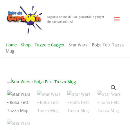
Vai
al
Menu
Negozio online di DVD, giocattoli e gadget
contenuto
dei cartoni animati
princ
Home
-
Shop
-
Tazze e Gadget
-
Star Wars – Boba Fett Tazza
Mug