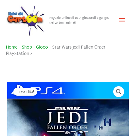
Vai
al
Menu
Negozio online di DVD, giocattoli e gadget
contenuto
dei cartoni animati
princ
Home
-
Shop
-
Gioco
-
Star Wars Jedi Fallen Order –
PlayStation 4
In vendita!