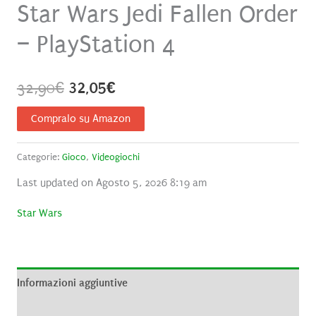
Star Wars Jedi Fallen Order
– PlayStation 4
Il
Il
32,90
€
32,05
€
prezzo
prezzo
Compralo su Amazon
originale
attuale
Categorie:
Gioco
,
Videogiochi
era:
è:
Last updated on Agosto 5, 2026 8:19 am
32,90€.
32,05€.
Star Wars
Informazioni aggiuntive
Brand