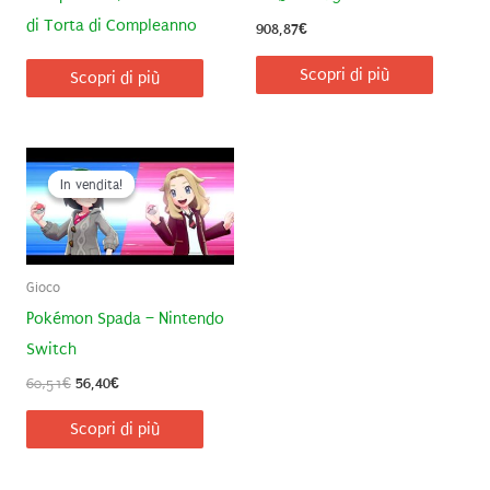
di Torta di Compleanno
908,87
€
Scopri di più
Scopri di più
In vendita!
In vendita!
Gioco
Pokémon Spada – Nintendo
Switch
Il
Il
60,51
€
56,40
€
prezzo
prezzo
originale
attuale
Scopri di più
era:
è:
60,51€.
56,40€.