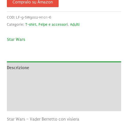
Compralo su Amazon
COD:
LF-9-SW9002-H101-6
Categorie:
T-shirt, Felpe e accessori
,
Adulti
Star Wars
Descrizione
Informazioni aggiuntive
Brand
Recensioni (0)
Star Wars – Vader Berretto con visiera