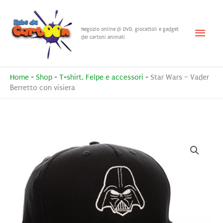
Vai
al
Menu
Negozio online di DVD, giocattoli e gadget
contenuto
dei cartoni animati
princ
Home
-
Shop
-
T-shirt, Felpe e accessori
-
Star Wars – Vader
Berretto con visiera