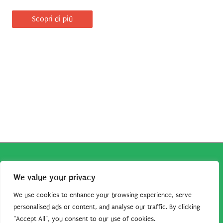
Scopri di più
Copyright © 2026
Robe da Cartoon
| Robe da Cartoon come
We value your privacy
associato Amazon percepisce dei ricavi da acquisti idonei.
Tutti i guadagni sono direttamente reinvestiti in questo sito
We use cookies to enhance your browsing experience, serve
per continuare a condividere tutorial e risorse per gli amanti
personalised ads or content, and analyse our traffic. By clicking
"Accept All", you consent to our use of cookies.
dei cartoon. Grazie per il vostro sostegno!