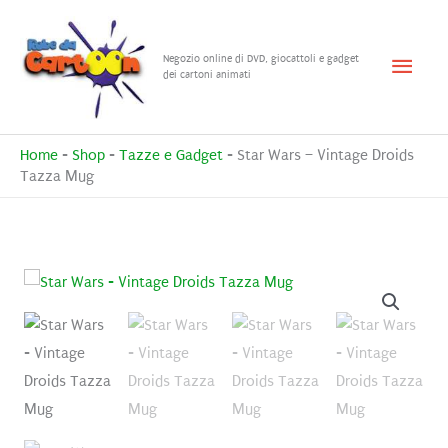
Vai
al
Menu
Negozio online di DVD, giocattoli e gadget
contenuto
dei cartoni animati
princ
Home
-
Shop
-
Tazze e Gadget
-
Star Wars – Vintage Droids
Tazza Mug