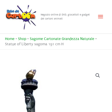
Vai
al
Menu
Negozio online di DVD, giocattoli e gadget
contenuto
dei cartoni animati
princ
Home
-
Shop
-
Sagome Cartonate Grandezza Naturale
-
Statue of Liberty sagoma 191 cm H