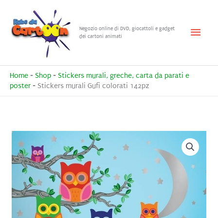
Vai
al
Menu
Negozio online di DVD, giocattoli e gadget
contenuto
dei cartoni animati
princ
Home
-
Shop
-
Stickers murali, greche, carta da parati e
poster
-
Stickers murali Gufi colorati 142pz