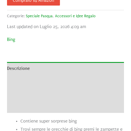
Compralo su Amazon
Categorie:
Speciale Pasqua
,
Accessori e Idee Regalo
Last updated on Luglio 25, 2026 4:09 am
Bing
Descrizione
Informazioni aggiuntive
Brand
Recensioni (0)
Contiene super sorprese bing
Trovi sempre le orecchie di bing premi le zampette e