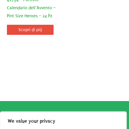
Calendario dell’Avvento –
Pint Size Heroes – 24 Pz
Scopri di più
Copyright © 2026
Robe da Cartoon
| Robe da Cartoon come
We value your privacy
associato Amazon percepisce dei ricavi da acquisti idonei.