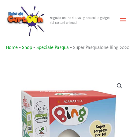
Vai
al
Menu
Negozio online di DVD, giocattoli e gadget
contenuto
dei cartoni animati
princ
Home
-
Shop
-
Speciale Pasqua
-
Super Pasqualone Bing 2020